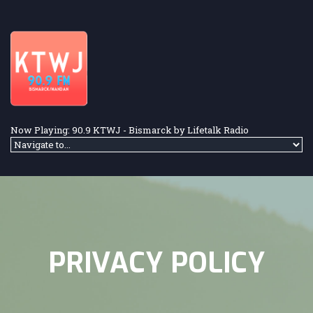
Skip to navigation
Skip to main content
Now Playing: 90.9 KTWJ - Bismarck by Lifetalk Radio
PRIVACY POLICY