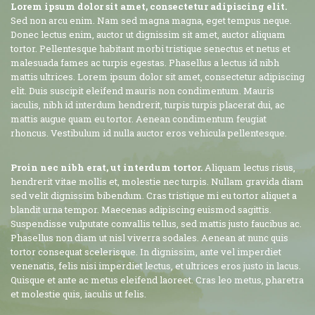
Lorem ipsum dolor sit amet, consectetur adipiscing elit.
Sed non arcu enim. Nam sed magna magna, eget tempus neque.
Donec lectus enim, auctor ut dignissim sit amet, auctor aliquam
tortor. Pellentesque habitant morbi tristique senectus et netus et
malesuada fames ac turpis egestas. Phasellus a lectus id nibh
mattis ultrices. Lorem ipsum dolor sit amet, consectetur adipiscing
elit. Duis suscipit eleifend mauris non condimentum. Mauris
iaculis, nibh id interdum hendrerit, turpis turpis placerat dui, ac
mattis augue quam eu tortor. Aenean condimentum feugiat
rhoncus. Vestibulum id nulla auctor eros vehicula pellentesque.
Proin nec nibh erat, ut interdum tortor.
Aliquam lectus risus,
hendrerit vitae mollis et, molestie nec turpis. Nullam gravida diam
sed velit dignissim bibendum. Cras tristique mi eu tortor aliquet a
blandit urna tempor. Maecenas adipiscing euismod sagittis.
Suspendisse vulputate convallis tellus, sed mattis justo faucibus ac.
Phasellus non diam ut nisl viverra sodales. Aenean at nunc quis
tortor consequat scelerisque. In dignissim, ante vel imperdiet
venenatis, felis nisi imperdiet lectus, et ultrices eros justo in lacus.
Quisque et ante ac metus eleifend laoreet. Cras leo metus, pharetra
et molestie quis, iaculis ut felis.