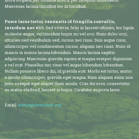
litora torquent per conubia nostra, per inceptos himenaeos.
Maecenas lacinia tincidunt leo in tincidunt.
Fusce lacus tortor, venenatis id fringilla convallis,
interdum nec elit.
Sed viverra, felis in laoreet ultrices, leo ligula
molestie augue, vel tincidunt turpis mi vel orci. Nunc dolor orci,
ultricies sed vestibulum sed, cursus nec risus. Duis augue risus,
ullamcorper vel condimentum cursus, aliquam nec risus. Nunc id
mauris in massa lacinia bibendum. Mauris lacinia sagittis
adipiscing. Maecenas gravida sapien at magna semper dignissim
a vel erat. Phasellus nec risus vel augue bibendum bibendum.
Nullam posuere libero dui, id gravida erat. Morbi est tortor, auctor
a iaculis ullamcorper, gravida eget magna. Nam aliquam enim non
justo volutpat eget aliquet diam iaculis. Cras dui eros, consectetur
eu mattis eleifend, laoreet in turpis. Curabitur eu porta lacus.
Email:
admin@demolink.org