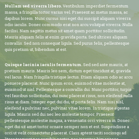
Nullam sed viverra libero.
Vestibulum imperdiet fermentum
massa, a fringilla tortor varius vel. Praesent ac metus massa, ac
dapibus lorem. Nunc cursus nisi eget dui suscipit aliquam viverra
odio iaculis. Donec commodo erat non arcu volutpat viverra. Nulla
facilisi. Nam sagittis metus sit amet quam porttitor sollicitudin.
Mauris aliquam felis at enim gravida porta. Sed ultrices aliquam
convallis. Sed non consequat ligula. Sed purus felis, pellentesque
quis pretium ut, bibendum at est.
Quisque lacinia iaculis fermentum.
Sed sed ante mauris, at
pretium mauris. Mauris leo sem, dictum eget tincidunt at, gravida
vel lacus. Nam fringilla tristique lectus. Etiam aliquam odio ac arcu
posuere placerat. Nunc ipsum eros, euismod vitae molestie at,
euismod ut nisl. Pellentesque a convallis dui. Nunc porttitor, turpis
vel faucibus sollicitudin, dui nunc placerat risus, non eleifend nulla
risus at diam. Integer eget dui dui, ut porta felis. Nam nisi nisl,
eleifend a pulvinar nec, pulvinar vitae lorem. In tristique egestas
ligula. Mauris sed dui nec leo molestie tempor. Praesent
pellentesque molestie magna, a venenatis orci viverra in. Donec
eget dui sit amet tortor ornare semper non et est. Suspendisse a
orci ut velit consectetur placerat. Class aptent taciti sociosqu ad